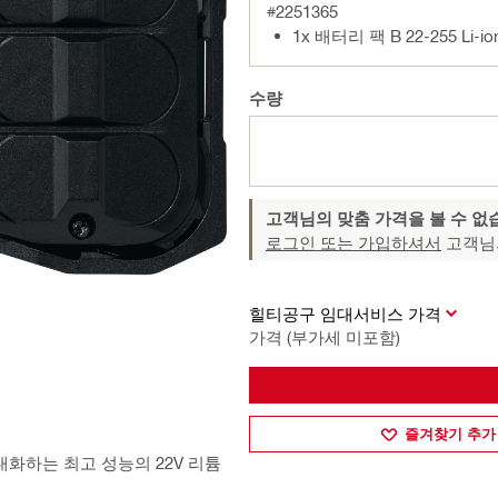
#2251365
1x 배터리 팩 B 22-255 Li-io
수량
고객님의 맞춤 가격을 볼 수 없
로그인 또는 가입하셔서
고객님
힐티공구 임대서비스 가격
가격 (부가세 미포함)
즐겨찾기 추가
대화하는 최고 성능의 22V 리튬