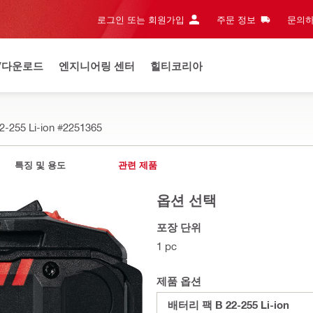
로그인 또는 회원가입
주문 정보
문의하
/다운로드
엔지니어링 센터
힐티코리아
255 Li-ion
#2251365
특징 및 용도
관련 제품
옵션 선택
포장 단위
1 pc
제품 옵션
배터리 팩 B 22-255 Li-ion