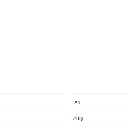
12 Ah
1.84 kg