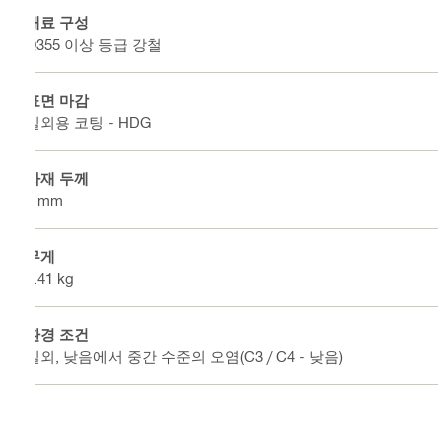
재료 구성
Q355 이상 등급 강철
표면 마감
실외용 코팅 - HDG
자재 두께
3 mm
무게
0.41 kg
환경 조건
실외, 낮음에서 중간 수준의 오염(C3 / C4 - 낮음)