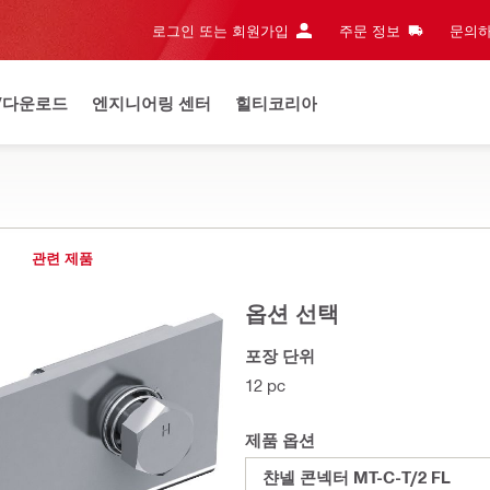
로그인 또는 회원가입
주문 정보
문의하
/다운로드
엔지니어링 센터
힐티코리아
관련 제품
옵션 선택
포장 단위
12 pc
제품 옵션
챤넬 콘넥터 MT-C-T/2 FL