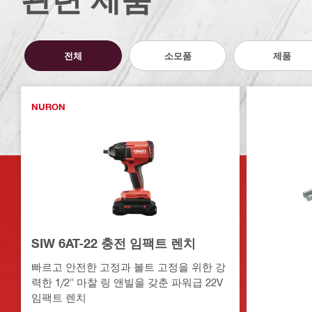
전체
소모품
제품
NURON
SIW 6AT-22 충전 임팩트 렌치
빠르고 안전한 고정과 볼트 고정을 위한 강
력한 1/2" 마찰 링 앤빌을 갖춘 파워급 22V
임팩트 렌치