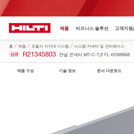
제품
비즈니스 솔루션
고객지원
홈
제품
모듈식 지지대 시스템
시스템 커넥터 및 인터페이스
R21345803
신규
챤넬 콘넥터 MT-C-T/2 FL
#2399668
제품 구성
기술 정보
문서 다운로드