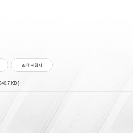
조작 지침서
348.7 KB ]