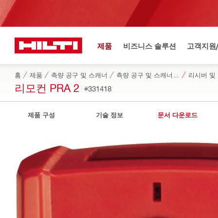
제품
비즈니스 솔루션
고객지원
홈
제품
측량 공구 및 스캐너
측량 공구 및 스캐너용 액세서리
리시버 및
리모컨 PRA 2
#331418
제품 구성
기술 정보
문서 다운로드