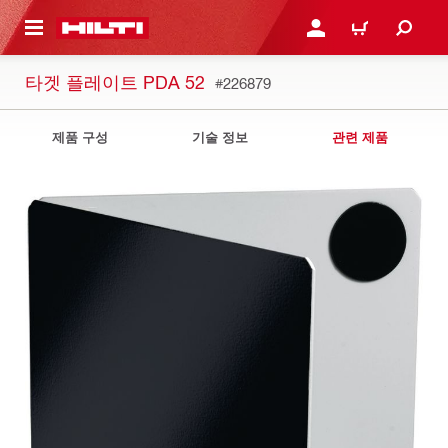
용으로 건너뛰기
로그인 또는 회원가입
장바구니
타겟 플레이트 PDA 52
#226879
제품 구성
기술 정보
관련 제품