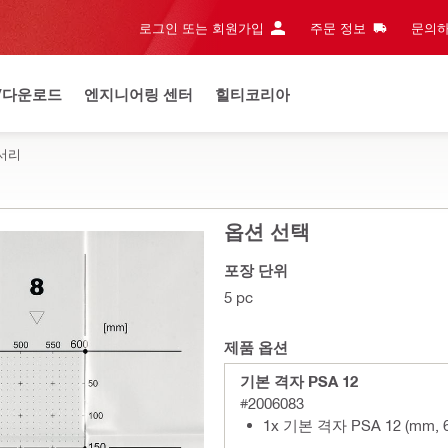
로그인 또는 회원가입
주문 정보
문의하
/다운로드
엔지니어링 센터
힐티코리아
서리
옵션 선택
포장 단위
5 pc
제품 옵션
기본 격자 PSA 12
#2006083
1x 기본 격자 PSA 12 (mm, 6