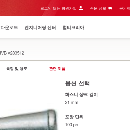
로그인 또는 회원가입
주문 정보
문의하
/다운로드
엔지니어링 센터
힐티코리아
HVB
#283512
특징 및 용도
관련 제품
옵션 선택
화스너 샹크 길이
21 mm
포장 단위
100 pc