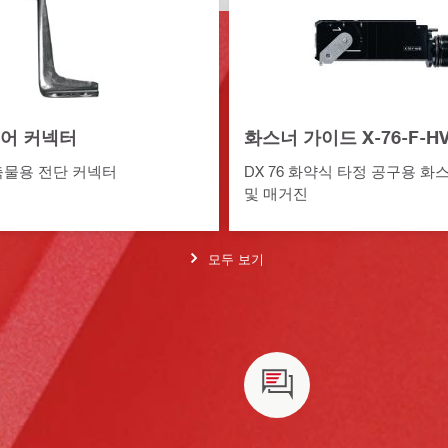
시어 커넥터
화스너 가이드 X-76-F-H
축물용 전단 커넥터
DX 76 화약식 타정 공구용 화
및 매거진
모두 보기