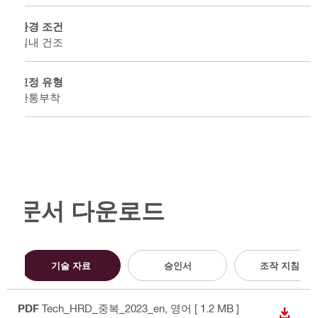
환경 조건
실내 건조
고정 유형
관통부착
문서 다운로드
기술 자료
승인서
조작 지침서
PDF
Tech_HRD_중복_2023_en
, 영어
[ 1.2 MB ]
다운로