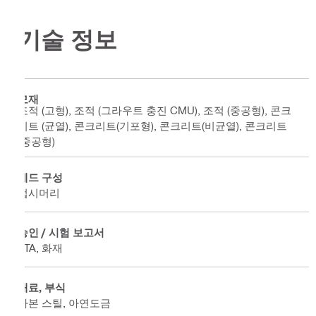
기술 정보
모재
조적 (고형), 조적 (그라우트 충진 CMU), 조적 (중공형), 콘크
리트 (균열), 콘크리트(기포형), 콘크리트(비균열), 콘크리트
(중공형)
헤드 구성
접시머리
승인 / 시험 보고서
ETA, 화재
재료, 부식
카본 스틸, 아연도금