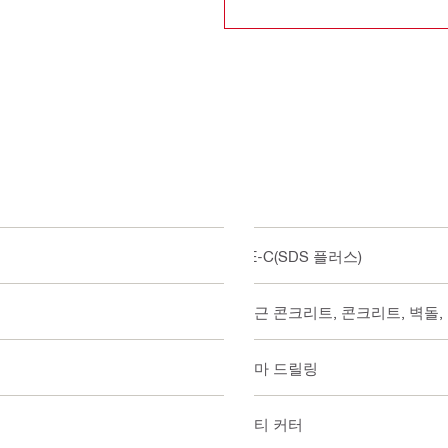
TE-C(SDS 플러스)
철근 콘크리트, 콘크리트, 벽돌,
함마 드릴링
멀티 커터