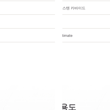
텅스텐 카바이드
4
Ultimate
용도