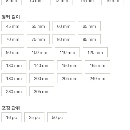
8 mm
10 mm
12 mm
14 mm
16 mm
앵커 길이
45 mm
55 mm
60 mm
65 mm
70 mm
75 mm
80 mm
85 mm
90 mm
100 mm
110 mm
120 mm
130 mm
140 mm
150 mm
165 mm
180 mm
200 mm
205 mm
240 mm
280 mm
305 mm
포장 단위
16 pc
25 pc
50 pc