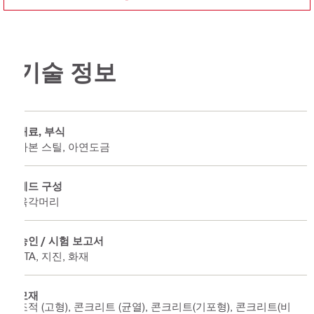
기술 정보
재료, 부식
카본 스틸, 아연도금
헤드 구성
육각머리
승인 / 시험 보고서
ETA, 지진, 화재
모재
조적 (고형), 콘크리트 (균열), 콘크리트(기포형), 콘크리트(비