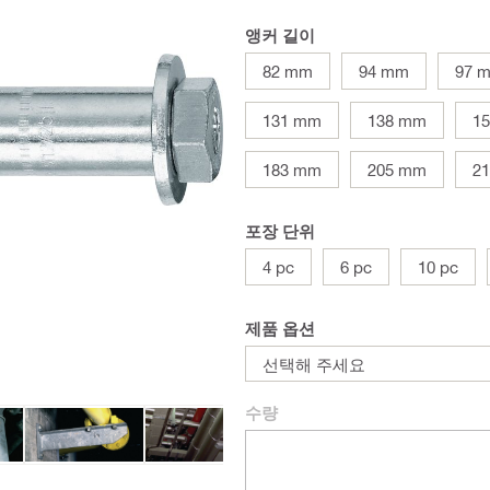
앵커 길이
82 mm
94 mm
97 
131 mm
138 mm
1
183 mm
205 mm
2
포장 단위
4 pc
6 pc
10 pc
제품 옵션
선택해 주세요
수량