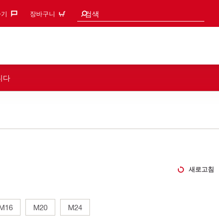
검색 추천
검색
기‎
장바구니
니다
새로고침
M16
M20
M24