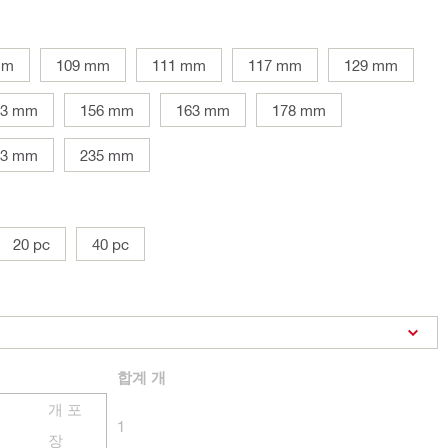
mm
109 mm
111 mm
117 mm
129 mm
53 mm
156 mm
163 mm
178 mm
13 mm
235 mm
20 pc
40 pc
합계
개
개 포
1
장