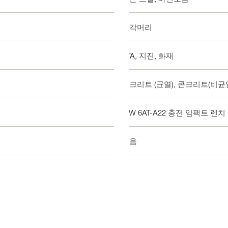
육각머리
ETA, 지진, 화재
콘크리트 (균열), 콘크리트(비균
SIW 6AT-A22 충전 임팩트 렌치
있음