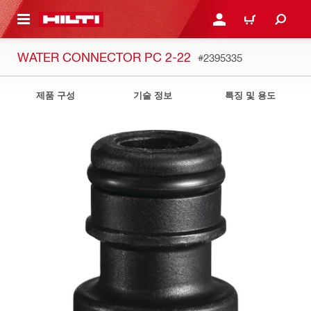
용으로 건너뛰기
로그인 또는 회원가입
장바구니
WATER CONNECTOR PC 2-22
#2395335
제품 구성
기술 정보
특징 및 용도