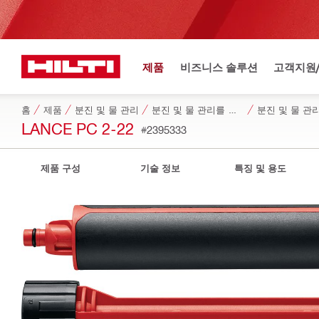
제품
비즈니스 솔루션
고객지원
홈
제품
분진 및 물 관리
분진 및 물 관리를 위한 전용 액세서리
분진 및 물 관
LANCE PC 2-22
#2395333
제품 구성
기술 정보
특징 및 용도