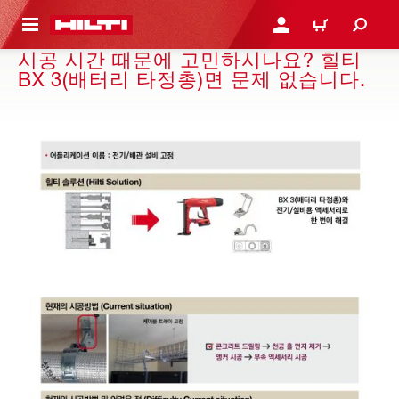
용으로 건너뛰기
로그인 또는 회원가입
장바구니
시공 시간 때문에 고민하시나요? 힐티
BX 3(배터리 타정총)면 문제 없습니다.