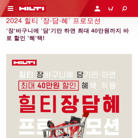
용으로 건너뛰기
로그인 또는 회원가입
장바구니
2024 힐티 '장·담·혜' 프로모션
'장'바구니에 '담'기만 하면 최대 40만원까지 바
로 할인 '혜'택!