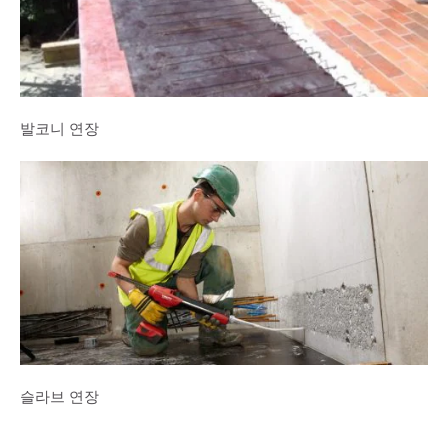
발코니 연장
슬라브 연장