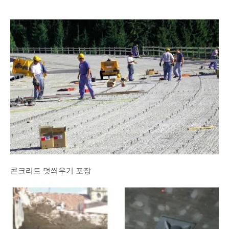
콘크리트 덧씌우기 포장