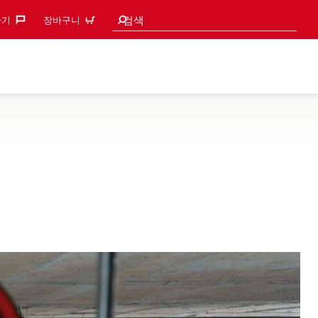
검색 추천
검색
기‎
장바구니