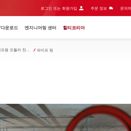
로그인 또는 회원가입
주문 정보
문의하
/다운로드
엔지니어링 센터
힐티코리아
파이프용 모듈러 찬넬 서포트 시스템
파이프 링