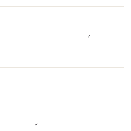
✓
✓
✓