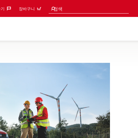
검색 추천
검색
기‎
장바구니