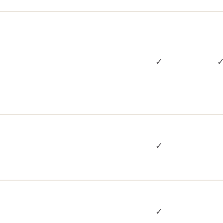
✓
✓
✓