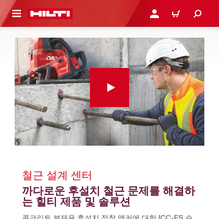
용으로 건너뛰기
로그인 또는 회원가입
장바구니
철근 설계 센터
까다로운 후설치 철근 문제를 해결하
는 힐티 제품 및 솔루션
콘크리트 부재용 후설치 접착 앵커에 대한 ICC-ES 승