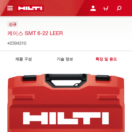
용으로 건너뛰기
로그인 또는 회원가입
장바구니
신규
케이스 SMT 6-22 LEER
#2394310
제품 구성
기술 정보
특징 및 용도