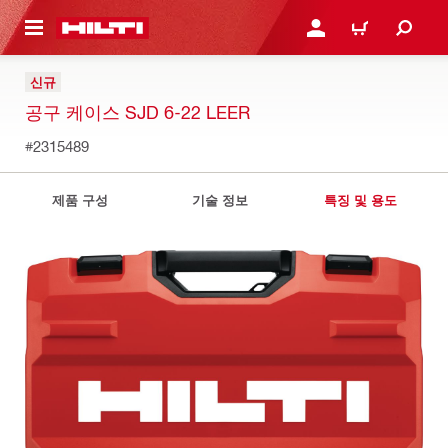
용으로 건너뛰기
로그인 또는 회원가입
장바구니
신규
공구 케이스 SJD 6-22 LEER
#2315489
제품 구성
기술 정보
특징 및 용도