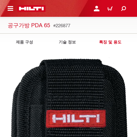
용으로 건너뛰기
로그인 또는 회원가입
장바구니
공구가방 PDA 65
#226877
제품 구성
기술 정보
특징 및 용도