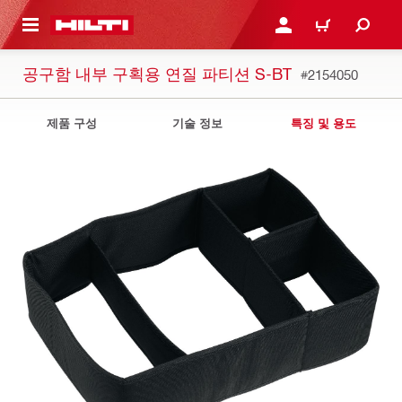
용으로 건너뛰기
로그인 또는 회원가입
장바구니
공구함 내부 구획용 연질 파티션 S-BT
#2154050
제품 구성
기술 정보
특징 및 용도