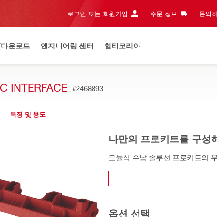
로그인 또는 회원가입
주문 정보
문의하
/다운로드
엔지니어링 센터
힐티코리아
HC INTERFACE
#2468893
특징 및 용도
나만의 프로키트를 구성
모듈식 수납 솔루션 프로키트의 
옵션 선택