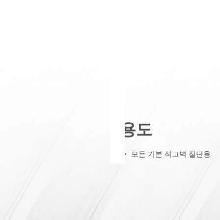
용도
모든 기본 석고벽 절단용