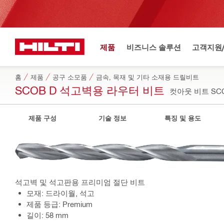
제품
비즈니스 솔루션
고객지원
홈
제품
공구 소모품
금속, 목재 및 기타 소재용 드릴비트
SCOB D 석고벽용 라우터 비트
컷아웃 비트 SCOB 
제품 구성
기술 정보
특징 및 용도
석고벽 및 석고판용 프리미엄 절단 비트
모재: 드라이월, 석고
제품 등급: Premium
길이: 58 mm