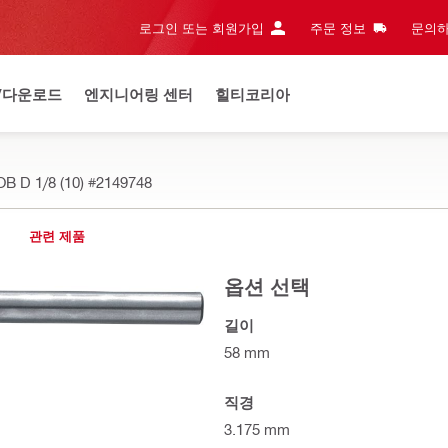
로그인 또는 회원가입
주문 정보
문의하
/다운로드
엔지니어링 센터
힐티코리아
D 1/8 (10)
#2149748
관련 제품
옵션 선택
길이
58 mm
직경
3.175 mm