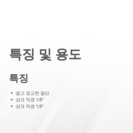
특징 및 용도
특징
쉽고 정교한 절단
샹크 직경 1/8"
샹크 직경 1/8"