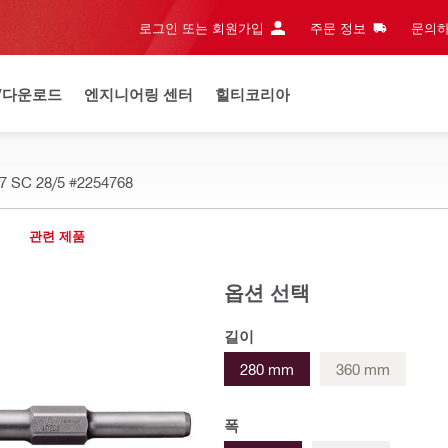
로그인 또는 회원가입
주문 정보
문의하
/다운로드
엔지니어링 센터
힐티코리아
 SC 28/5
#2254768
관련 제품
옵션 선택
길이
280 mm
360 mm
폭