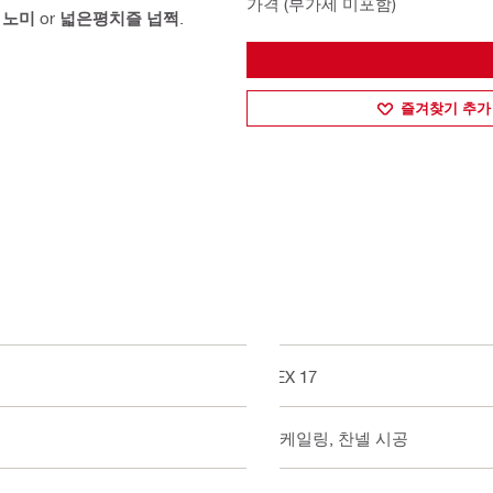
가격 (부가세 미포함)
 노미
or
넓은평치즐 넙쩍
.
즐겨찾기 추가
HEX 17
스케일링, 찬넬 시공