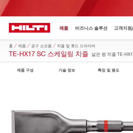
제품
비즈니스 솔루션
고객지원
홈
제품
공구 소모품
치즐 및 롯드 드라이버
TE-HX17 SC 스케일링 치즐
넓은 평 치즐 TE-HX17
제품 구성
기술 정보
특징 및 용도