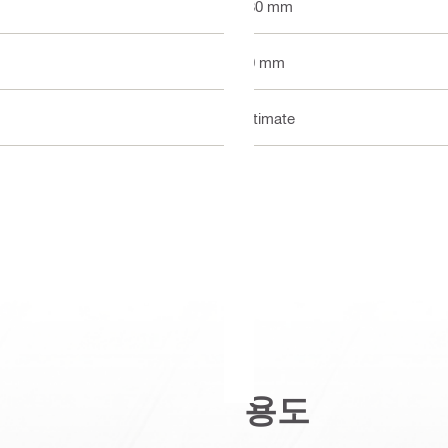
280 mm
50 mm
Ultimate
용도