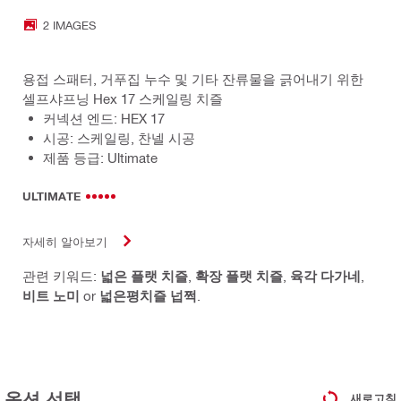
2 IMAGES
용접 스패터, 거푸집 누수 및 기타 잔류물을 긁어내기 위한
셀프샤프닝 Hex 17 스케일링 치즐
커넥션 엔드: HEX 17
시공: 스케일링, 찬넬 시공
제품 등급: Ultimate
ULTIMATE
자세히 알아보기
관련 키워드:
넓은 플랫 치즐
,
확장 플랫 치즐
,
육각 다가네
,
비트 노미
or
넓은평치즐 넙쩍
.
옵션 선택
새로고침