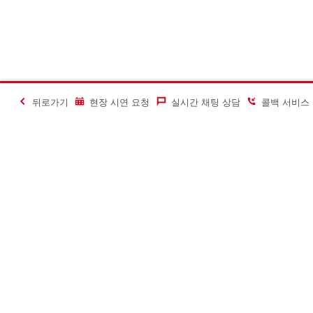
뒤로가기
현장 시연 요청
실시간 채팅 상담
콜백 서비스
#Making Constructi
문의하기
힐티코리아 S