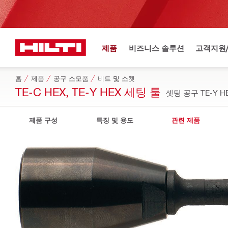
제품
비즈니스 솔루션
고객지원
홈
제품
공구 소모품
비트 및 소켓
TE-C HEX, TE-Y HEX 세팅 툴
셋팅 공구 TE-Y H
제품 구성
특징 및 용도
관련 제품