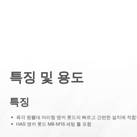
특징 및 용도
특징
육각 원뿔대 머리형 앵커 롯드의 빠르고 간편한 설치에 적합
HAS 앵커 롯드 M8-M16 세팅 툴 포함