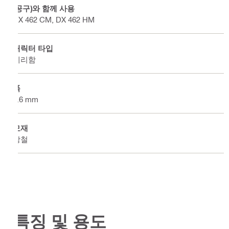
(공구)와 함께 사용
DX 462 CM, DX 462 HM
캐릭터 타입
예리함
폭
5.6 mm
모재
강철
특징 및 용도