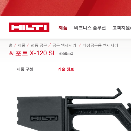
제품
비즈니스 솔루션
고객지원
홈
제품
전동 공구
공구 액세서리
타정공구용 액세서리
써포트 X-120 SL
#39550
제품 구성
기술 정보