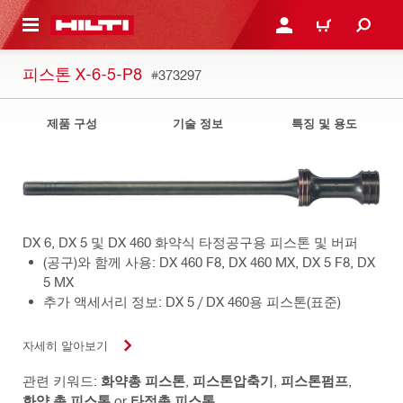
용으로 건너뛰기
로그인 또는 회원가입
장바구니
피스톤 X-6-5-P8
#373297
제품 구성
기술 정보
특징 및 용도
DX 6, DX 5 및 DX 460 화약식 타정공구용 피스톤 및 버퍼
(공구)와 함께 사용: DX 460 F8, DX 460 MX, DX 5 F8, DX
5 MX
추가 액세서리 정보: DX 5 / DX 460용 피스톤(표준)
자세히 알아보기
관련 키워드:
화약총 피스톤
,
피스톤압축기
,
피스톤펌프
,
화약 총 피스톤
or
타정총 피스톤
.