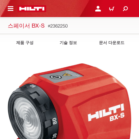
용으로 건너뛰기
로그인 또는 회원가입
장바구니
스페이서 BX-S
#2362250
제품 구성
기술 정보
문서 다운로드