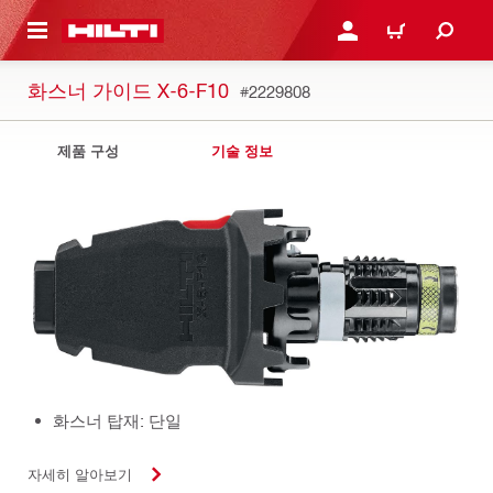
용으로 건너뛰기
로그인 또는 회원가입
장바구니
화스너 가이드 X-6-F10
#2229808
제품 구성
기술 정보
화스너 탑재: 단일
자세히 알아보기