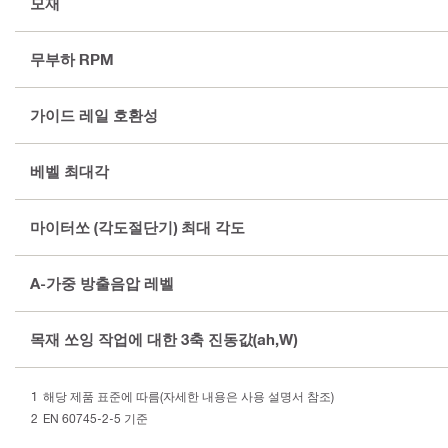
모재
무부하 RPM
가이드 레일 호환성
베벨 최대각
마이터쏘 (각도절단기) 최대 각도
A-가중 방출음압 레벨
목재 쏘잉 작업에 대한 3축 진동값(ah,W)
해당 제품 표준에 따름(자세한 내용은 사용 설명서 참조)
EN 60745-2-5 기준