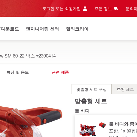
로그인 또는 회원가입
주문 정보
문의하
/다운로드
엔지니어링 센터
힐티코리아
 saw SM 60-22 박스
#2390414
특징 및 용도
관련 제품
맞춤형 세트 구성
추천 세트
맞춤형 세트
툴 바디
툴 바디와 종이
포함: 1x 원형