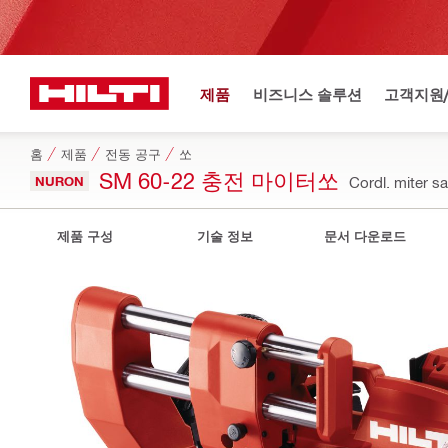
제품
비즈니스 솔루션
고객지원
홈
제품
전동 공구
쏘
SM 60-22 충전 마이터쏘
NURON
Cordl. miter
제품 구성
기술 정보
문서 다운로드