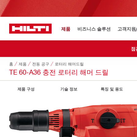
제품
비즈니스 솔루션
고객지원
점
홈
제품
전동 공구
로터리 해머드릴
TE 60-A36 충전 로터리 해머 드릴
제품 구성
기술 정보
특징 및 용도