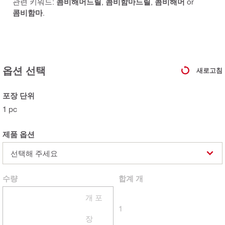
관련 키워드:
콤비해머드릴
,
콤비함마드릴
,
콤비해머
or
콤비함마
.
옵션 선택
새로고침
포장 단위
1 pc
제품 옵션
선택해 주세요
수량
합계
개
개 포
1
장