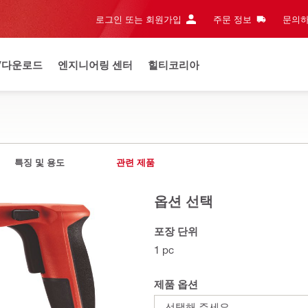
로그인 또는 회원가입
주문 정보
문의하
/다운로드
엔지니어링 센터
힐티코리아
특징 및 용도
관련 제품
옵션 선택
포장 단위
1 pc
제품 옵션
선택해 주세요