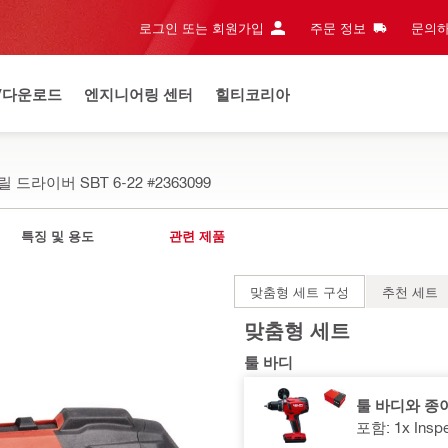
로그인 또는 회원가입
주문 정보
문의하
/다운로드
엔지니어링 센터
힐티코리아
릴 드라이버 SBT 6-22
#2363099
특징 및 용도
관련 제품
맞춤형 세트 구성
추천 세트
맞춤형 세트
툴 바디
툴 바디와 종이
포함: 1x Inspe