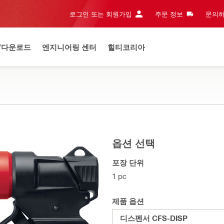
로그인 또는 회원가입
주문 정보
문의하
/다운로드
엔지니어링 센터
힐티코리아
옵션 선택
포장 단위
1 pc
제품 옵션
디스펜서 CFS-DISP