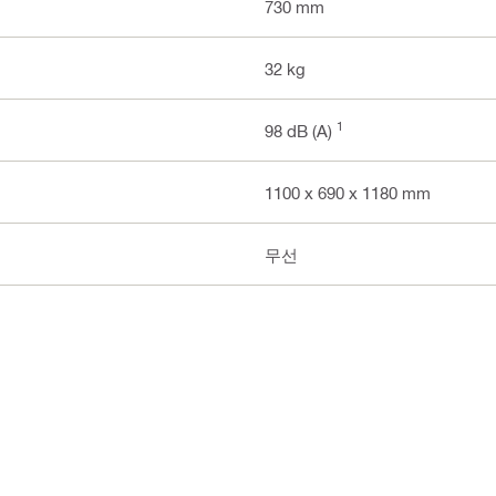
730 mm
32 kg
1
98 dB (A)
1100 x 690 x 1180 mm
무선