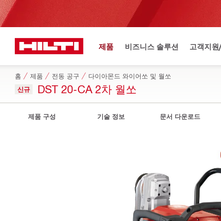
제품
비즈니스 솔루션
고객지원
홈
제품
전동 공구
다이아몬드 와이어쏘 및 월쏘
DST 20-CA 2차 월쏘
신규
제품 구성
기술 정보
문서 다운로드