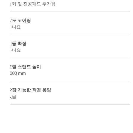
앵커 및 진공패드 추가형
각도 코어링
아니요
기둥 확장
아니요
드릴 스탠드 높이
1000 mm
확장 가능한 직경 용량
있음