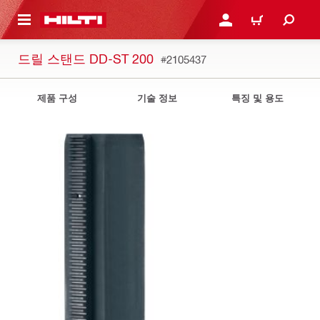
용으로 건너뛰기
로그인 또는 회원가입
장바구니
드릴 스탠드 DD-ST 200
#2105437
제품 구성
기술 정보
특징 및 용도