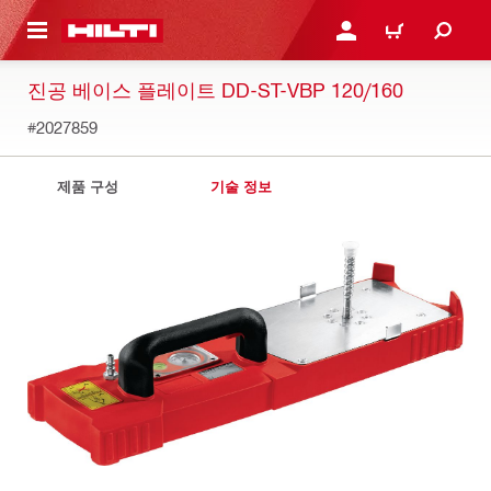
용으로 건너뛰기
로그인 또는 회원가입
장바구니
진공 베이스 플레이트 DD-ST-VBP 120/160
#2027859
제품 구성
기술 정보