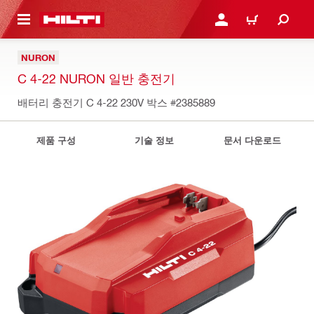
용으로 건너뛰기
로그인 또는 회원가입
장바구니
NURON
C 4-22 NURON 일반 충전기
배터리 충전기 C 4-22 230V 박스
#2385889
제품 구성
기술 정보
문서 다운로드