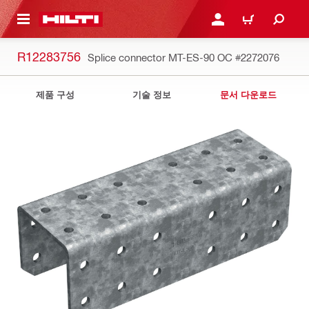
용으로 건너뛰기
로그인 또는 회원가입
장바구니
R12283756
Splice connector MT-ES-90 OC
#2272076
제품 구성
기술 정보
문서 다운로드