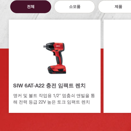
전체
소모품
제품
SIW 6AT-A22 충전 임팩트 렌치
앵커 및 볼트 작업용 1/2" 멈춤쇠 앤빌을 통
해 전력 등급 22V 높은 토크 임팩트 렌치