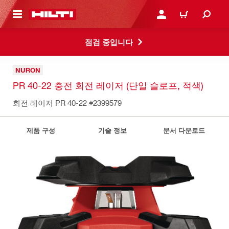
용으로 건너뛰기
로그인 또는 회원가입
장바구니
점검 중입니다
NURON
PR 40-22 충전 회전 레이저 (단일 슬로프, 적색)
회전 레이저 PR 40-22
#2399579
제품 구성
기술 정보
문서 다운로드