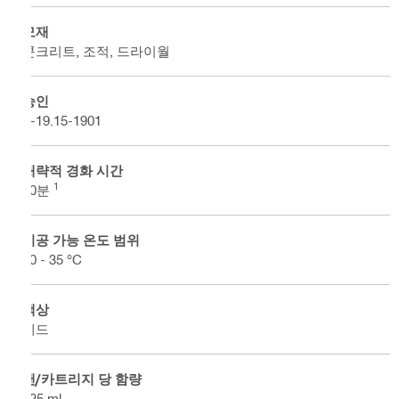
모재
콘크리트, 조적, 드라이월
승인
Z-19.15-1901
대략적 경화 시간
1
10분
시공 가능 온도 범위
10 - 35 °C
색상
레드
캔/카트리지 당 함량
325 ml