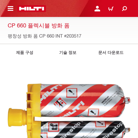
용으로 건너뛰기
로그인 또는 회원가입
장바구니
CP 660 플렉시블 방화 폼
팽창성 방화 폼 CP 660 INT
#203517
제품 구성
기술 정보
문서 다운로드