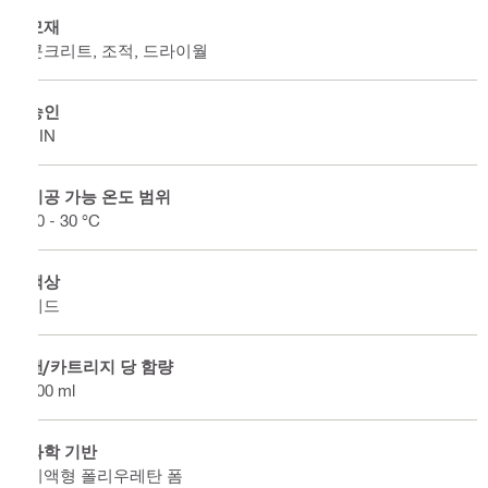
모재
콘크리트, 조적, 드라이월
승인
DIN
시공 가능 온도 범위
10 - 30 °C
색상
레드
캔/카트리지 당 함량
300 ml
화학 기반
이액형 폴리우레탄 폼