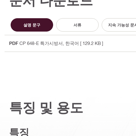
문서 다운로드
설명 문구
서류
지속 가능성 문
PDF
CP 648-E 특가시방서
, 한국어
[ 129.2 KB ]
특징 및 용도
특징