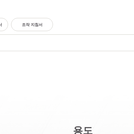
서
조작 지침서
용도