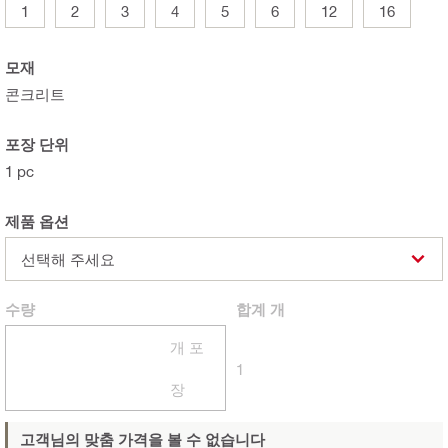
1
2
3
4
5
6
12
16
모재
콘크리트
포장 단위
1 pc
제품 옵션
선택해 주세요
수량
합계
개
개 포
1
장
고객님의 맞춤 가격을 볼 수 없습니다